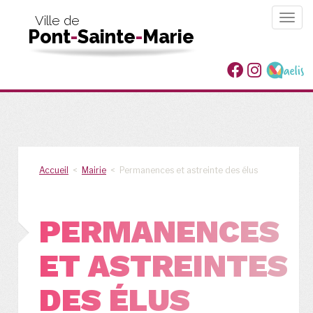
Togg
Ville de
Pont
-
Sainte
-
Marie
navig
Accueil
<
Mairie
< Permanences et astreinte des élus
PERMANENCES
ET ASTREINTES
DES ÉLUS