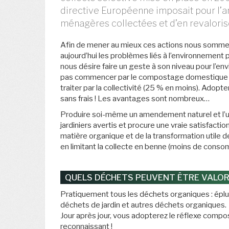
directive Européenne imposait pour l’
ménagères collectées et d’en revaloris
Afin de mener au mieux ces actions nous sommes 
aujourd’hui les problèmes liés à l’environnement
nous désire faire un geste à son niveau pour l’en
pas commencer par le compostage domestique ! 
traiter par la collectivité (25 % en moins). Adop
sans frais ! Les avantages sont nombreux…
Produire soi-même un amendement naturel et l’uti
jardiniers avertis et procure une vraie satisfacti
matière organique et de la transformation utile 
en limitant la collecte en benne (moins de consom
QUELS DÉCHETS PEUVENT ÊTRE VALOR
Pratiquement tous les déchets organiques : épluch
déchets de jardin et autres déchets organiques.
Jour après jour, vous adopterez le réflexe composta
reconnaissant !