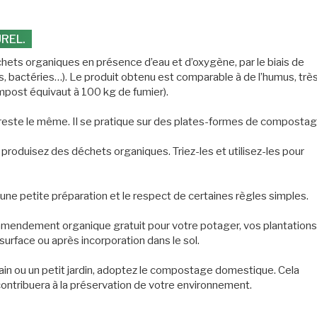
REL.
hets organiques en présence d’eau et d’oxygène, par le biais de
bactéries…). Le produit obtenu est comparable à de l’humus, trè
ompost équivaut à 100 kg de fumier).
e reste le même. Il se pratique sur des plates-formes de compostag
produisez des déchets organiques. Triez-les et utilisez-les pour
eux, une petite préparation et le respect de certaines règles simples.
amendement organique gratuit pour votre potager, vos plantations
 surface ou après incorporation dans le sol.
rain ou un petit jardin, adoptez le compostage domestique. Cela
ontribuera à la préservation de votre environnement.