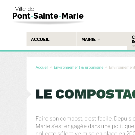
Ville de
Pont
-
Sainte
-
Marie
C
ACCUEIL
MAIRIE
&
Accueil
<
Environnement & urbanisme
< Environnemen
LE COMPOSTA
Faire son compost, c’est facile. Depui
Marie s’est engagée dans une politique
collecte sélective mise en place en 200