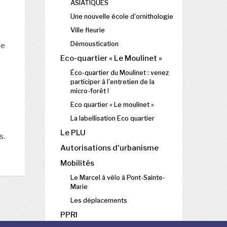
ASIATIQUES
Une nouvelle école d'ornithologie
Ville fleurie
Démoustication
de
Eco-quartier « Le Moulinet »
Éco-quartier du Moulinet : venez
participer à l'entretien de la
micro-forêt !
Eco quartier « Le moulinet »
La labellisation Eco quartier
Le PLU
s.
Autorisations d'urbanisme
Mobilités
Le Marcel à vélo à Pont-Sainte-
Marie
Les déplacements
PPRI