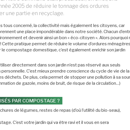
année 2005 de réduire le tonnage des ordures
er une partie en recyclage.
tous concerné, la collectivité mais également les citoyens, car
 prennent une place impondérable dans notre société. Chacun d’ent
vironnement et devenir ainsi un bon « éco-citoyen ». Alors pourquoi 
Cette pratique permet de réduire le volume d’ordures ménagères
ter le compostage domestique, c’est également enrichir son jardin
liser directement dans son jardin n’est pas réservé aux seuls
on personnelle. C’est mieux prendre conscience du cycle de vie de la
des déchets. De plus, cela permet de stopper une pollution à sa sou
mation de gazole, moins de bruit, de risque de la circulation…)
ISÉS PAR COMPOSTAGE ?
ures de légumes, restes de repas (d’où l’utilité du bio-seau),
ge. C’est votre jardin qui va être ravi et il vous en sera