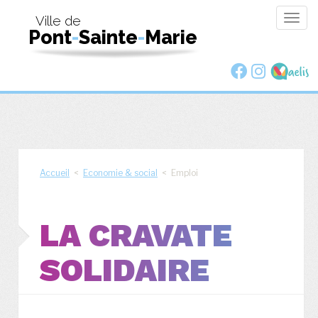
Togg
Ville de
Pont
-
Sainte
-
Marie
navig
Accueil
<
Economie & social
< Emploi
LA CRAVATE
SOLIDAIRE