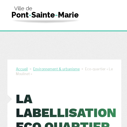
Ville de
Pont
-
Sainte
-
Marie
Accueil
<
Environnement & urbanisme
< Eco-quartier « Le
Moulinet »
LA
LABELLISATION
ECO QUARTIER