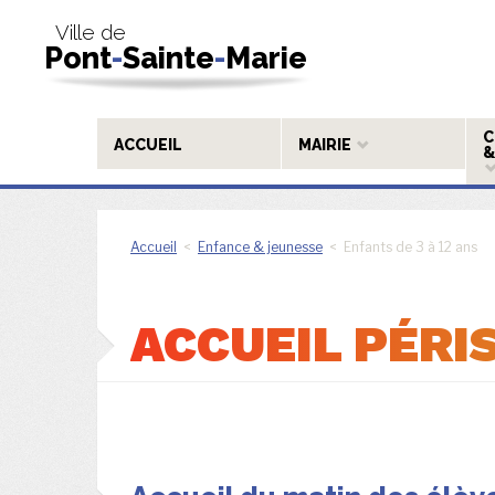
Ville de
Pont
-
Sainte
-
Marie
C
ACCUEIL
MAIRIE
&
Accueil
<
Enfance & jeunesse
< Enfants de 3 à 12 ans
ACCUEIL PÉRI