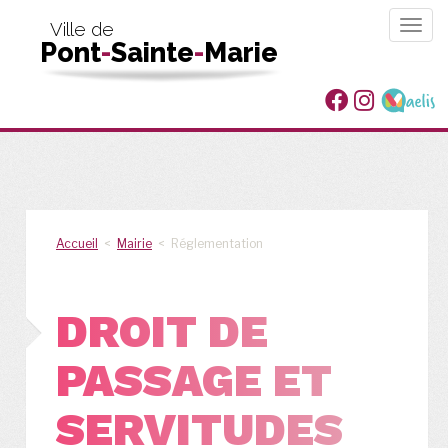
Togg
Ville de
Pont
-
Sainte
-
Marie
navig
Accueil
<
Mairie
< Réglementation
DROIT DE
PASSAGE ET
SERVITUDES