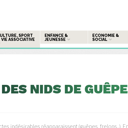
ULTURE, SPORT
ENFANCE &
ECONOMIE &
 VIE ASSOCIATIVE
JEUNESSE
SOCIAL
DES NIDS DE GUÊP
tes indésirables réapparaissent (guêpes, frelons...). E