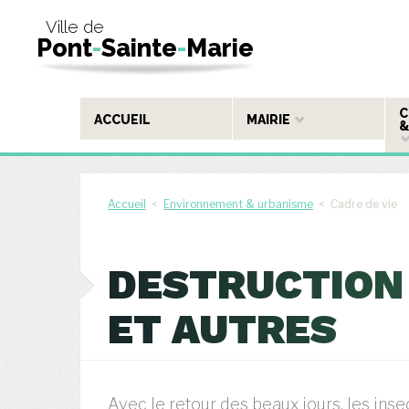
Ville de
Pont
-
Sainte
-
Marie
C
ACCUEIL
MAIRIE
&
Accueil
<
Environnement & urbanisme
< Cadre de vie
DESTRUCTION 
ET AUTRES
Avec le retour des beaux jours, les insec