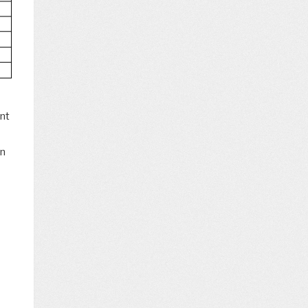
ent
un