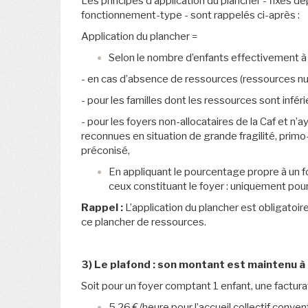
Les principes d’application du plancher - fixés de
fonctionnement-type - sont rappelés ci-après :
Application du plancher =
Selon le nombre d’enfants effectivement à 
- en cas d’absence de ressources (ressources nul
- pour les familles dont les ressources sont infé
- pour les foyers non-allocataires de la Caf et n’
reconnues en situation de grande fragilité, prim
préconisé,
En appliquant le pourcentage propre à un f
ceux constituant le foyer : uniquement pour l
Rappel :
L’application du plancher est obligatoir
ce plancher de ressources.
3) Le plafond : son montant est maintenu à
Soit pour un foyer comptant 1 enfant, une facturat
5,26 €/heure pour l’accueil collectif conven