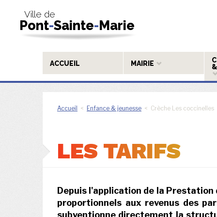
Ville de
Pont
-
Sainte
-
Marie
C
ACCUEIL
MAIRIE
&
Accueil
<
Enfance & jeunesse
< Crèche Les coccinelles
LES TARIFS
Depuis l'application de la Prestation 
proportionnels aux revenus des pa
subventionne directement la structur