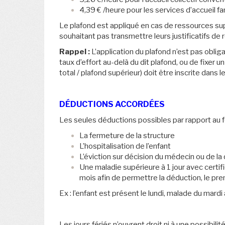
4,39 € /heure pour les services d’accueil fa
Le plafond est appliqué en cas de ressources sup
souhaitant pas transmettre leurs justificatifs de
Rappel :
L’application du plafond n’est pas oblig
taux d’effort au-delà du dit plafond, ou de fixer
total / plafond supérieur) doit être inscrite dan
DÉDUCTIONS ACCORDÉES
Les seules déductions possibles par rapport au fo
La fermeture de la structure
L’hospitalisation de l’enfant
L’éviction sur décision du médecin ou de la 
Une maladie supérieure à 1 jour avec certific
mois afin de permettre la déduction, le premi
Ex : l’enfant est présent le lundi, malade du mard
Les jours fériés n’ouvrent droit ni à une possibilit