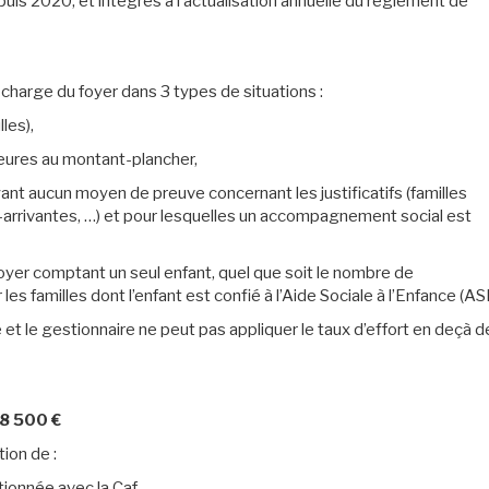
puis 2020, et intégrés à l’actualisation annuelle du règlement de
charge du foyer dans 3 types de situations :
les),
rieures au montant-plancher,
ayant aucun moyen de preuve concernant les justificatifs (familles
o-arrivantes, …) et pour lesquelles un accompagnement social est
oyer comptant un seul enfant, quel que soit le nombre de
es familles dont l’enfant est confié à l’Aide Sociale à l’Enfance (AS
e et le gestionnaire ne peut pas appliquer le taux d’effort en deçà d
 8 500 €
ion de :
tionnée avec la Caf,