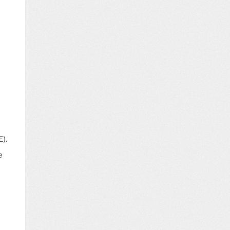
E).
e