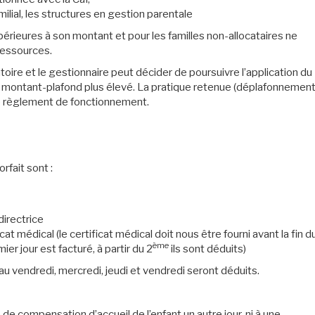
milial, les structures en gestion parentale
érieures à son montant et pour les familles non-allocataires ne
 ressources.
atoire et le gestionnaire peut décider de poursuivre l’application du
 un montant-plafond plus élevé. La pratique retenue (déplafonnemen
s le règlement de fonctionnement.
rfait sont :
directrice
at médical (le certificat médical doit nous être fourni avant la fin d
ème
er jour est facturé, à partir du 2
ils sont déduits)
i au vendredi, mercredi, jeudi et vendredi seront déduits.
é de compensation d’accueil de l’enfant un autre jour, ni à une