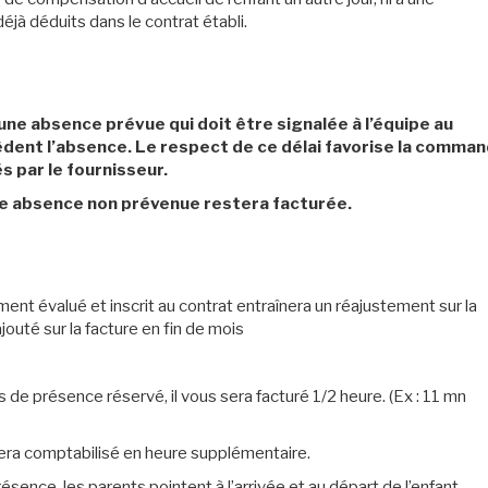
jà déduits dans le contrat établi.
une absence prévue qui doit être signalée à l’équipe au
èdent l’absence. Le respect de ce délai favorise la comma
s par le fournisseur.
ute absence non prévenue restera facturée.
nt évalué et inscrit au contrat entraînera un réajustement sur la
ajouté sur la facture en fin de mois
e présence réservé, il vous sera facturé 1/2 heure. (Ex : 11 mn
sera comptabilisé en heure supplémentaire.
sence, les parents pointent à l’arrivée et au départ de l’enfant.