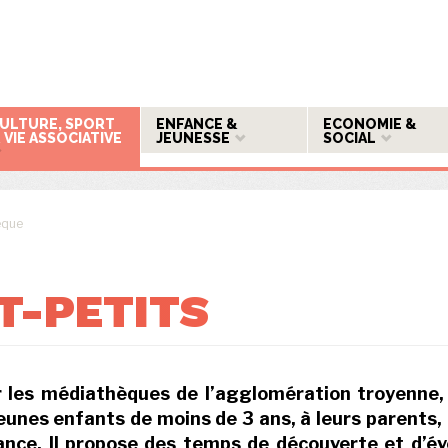
ULTURE, SPORT
ENFANCE &
ECONOMIE &
 VIE ASSOCIATIVE
JEUNESSE
SOCIAL
èque
T-PETITS
r les médiathèques de l’agglomération troyenne, 
eunes enfants de moins de 3 ans, à leurs parents,
ance. Il propose des temps de découverte et d’éve