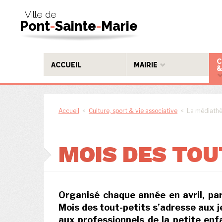
Ville de
Pont
-
Sainte
-
Marie
C
ACCUEIL
MAIRIE
&
Accueil
<
Culture, sport & vie associative
< La médiath
MOIS DES TOU
Organisé chaque année en avril, pa
Mois des tout-petits s’adresse aux j
aux professionnels de la petite enf