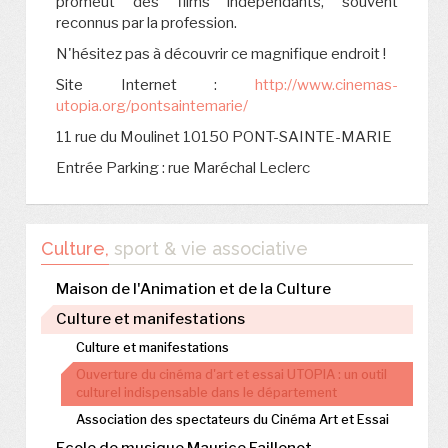
promeut des films indépendants, souvent
reconnus par la profession.
N'hésitez pas à découvrir ce magnifique endroit !
Site Internet :
http://www.cinemas-
utopia.org/pontsaintemarie/
11 rue du Moulinet 10150 PONT-SAINTE-MARIE
Entrée Parking : rue Maréchal Leclerc
Culture,
sport & vie associative
Maison de l'Animation et de la Culture
Culture et manifestations
Culture et manifestations
Ouverture du cinéma d'art et essai UTOPIA : un outil
culturel indispensable dans le département
Association des spectateurs du Cinéma Art et Essai
Ecole de musique Maurice Faillenot