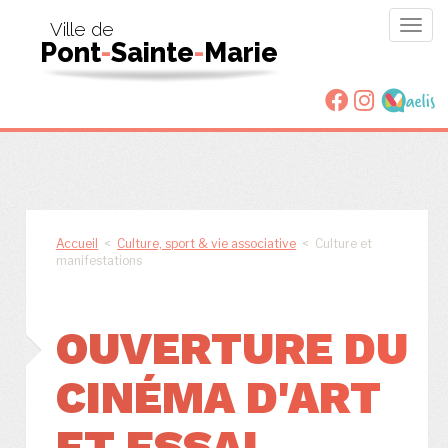
Togg
Ville de
Pont
-
Sainte
-
Marie
navig
Accueil
<
Culture, sport & vie associative
< Culture et
manifestations
OUVERTURE DU
CINÉMA D'ART
ET ESSAI