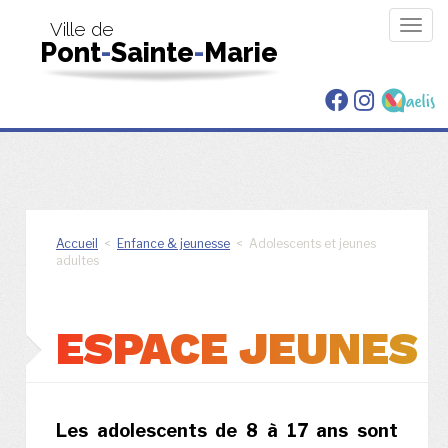
Togg
Ville de
Pont
-
Sainte
-
Marie
navig
Accueil
<
Enfance & jeunesse
< Adolescents et jeunes
adultes
ESPACE JEUNES
Les adolescents de 8 à 17 ans sont