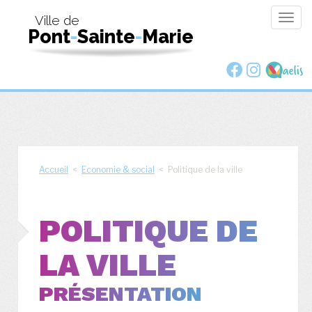
Togg
Ville de
Pont
-
Sainte
-
Marie
navig
Accueil
<
Economie & social
< Politique de la ville
POLITIQUE DE
LA VILLE
PRÉSENTATION