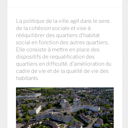
La politique de la ville agit dans le sens
de la cohésion sociale et vise à
rééquilibrer des quartiers d’habitat
social en fonction des autres quartiers.
Elle consiste à mettre en place des
dispositifs de requalification des
quartiers en difficulté, d’amélioration du
cadre de vie et de la qualité de vie des
habitants.