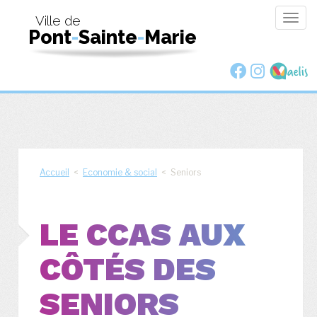
Togg
Ville de
Pont
-
Sainte
-
Marie
navig
Accueil
<
Economie & social
< Seniors
LE CCAS AUX
CÔTÉS DES
SENIORS