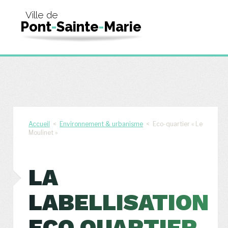
Ville de
Pont
-
Sainte
-
Marie
Accueil
<
Environnement & urbanisme
< Eco-quartier « Le
Moulinet »
LA
LABELLISATION
ECO QUARTIER