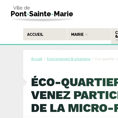
Ville de
Pont
-
Sainte
-
Marie
C
ACCUEIL
MAIRIE
&
Accueil
<
Environnement & urbanisme
< Eco-quartier « 
ÉCO-QUARTIER
VENEZ PARTIC
DE LA MICRO-