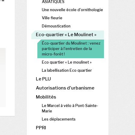
ASIATIQUES
Une nouvelle école d'ornithologie
Ville fleurie
Démoustication
Eco-quartier « Le Moulinet »
Éco-quartier du Moulinet : venez
participer à l'entretien de la
micro-forêt !
Eco quartier « Le moulinet »
La labellisation Eco quartier
Le PLU
Autorisations d'urbanisme
Mobilités
Le Marcel à vélo à Pont-Sainte-
Marie
Les déplacements
PPRI