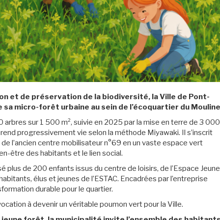
et de préservation de la biodiversité, la Ville de Pont-
sa micro-forêt urbaine au sein de l’écoquartier du Mouline
 arbres sur 1 500 m², suivie en 2025 par la mise en terre de 3 000
rend progressivement vie selon la méthode Miyawaki. Il s’inscrit
 de l’ancien centre mobilisateur n°69 en un vaste espace vert
en-être des habitants et le lien social.
é plus de 200 enfants issus du centre de loisirs, de l’Espace Jeun
habitants, élus et jeunes de l’ESTAC. Encadrées par l’entreprise
formation durable pour le quartier.
cation à devenir un véritable poumon vert pour la Ville.
eune forêt, la municipalité invite l’ensemble des habitants