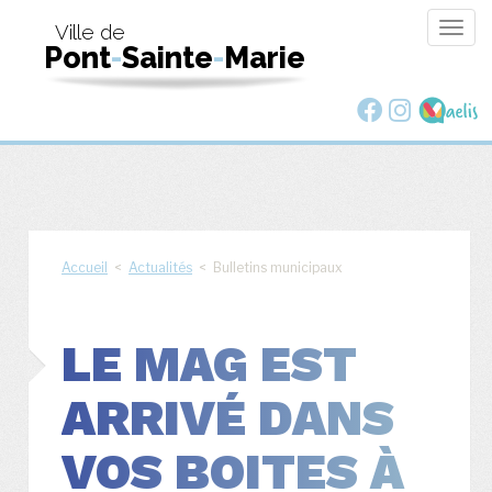
Togg
Ville de
Pont
-
Sainte
-
Marie
navig
Accueil
<
Actualités
< Bulletins municipaux
LE MAG EST
ARRIVÉ DANS
VOS BOITES À