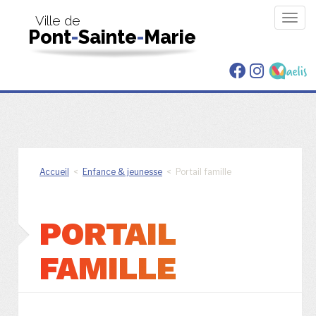
Togg
Ville de
Pont
-
Sainte
-
Marie
navig
Accueil
<
Enfance & jeunesse
< Portail famille
PORTAIL
FAMILLE