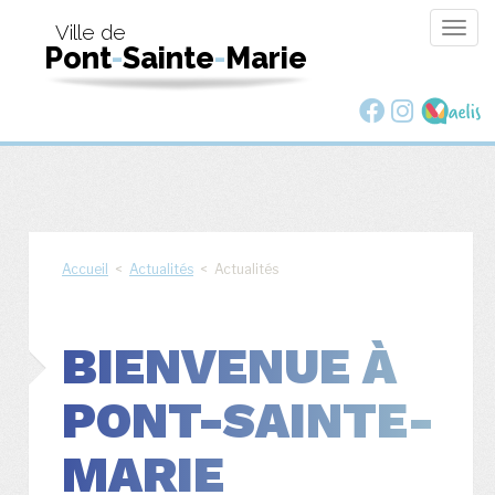
Togg
Ville de
Pont
-
Sainte
-
Marie
navig
Accueil
<
Actualités
< Actualités
BIENVENUE À
PONT-SAINTE-
MARIE